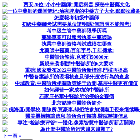
西安20位“小小中藥師”開启科普 探秘中醫藥文化
一位中藥師的课堂笔记:治療脾虚的中藥方子大全,默默收藏
怎麼報考初级中藥師
初级中藥師考試需要单位證明嗎?無證明不能報考!
考中级主管中藥師限學历嗎
藥學專業可以報考执業中藥師嗎
执業中藥師資格考試成绩在哪查
尤藥師中醫藥:百年字号,千年傳承!
中醫診所输液,竟被罚50000元
新規来袭!開辦中醫診所的6大要求
重磅!國家發布2022中醫診所新標准,門槛再提高
中醫备案診所的現場核查及部分违法行為的查處
中域教育:中醫診所相關政策终于放開,基层中醫更有價值
如何經营一家成功的中醫診所
石家庄裕華中醫診所治療帕金森病
北京懿隆中醫診所简介
倪海厦:開學校,開診所,買豪車,却拒绝参加湖南卫視来继续曝
醫美機構轉讓信息,診所合作轉讓,醫院轉讓信息
專注“检診療评管”一體化,像素智慧中醫診所新店開業!
為什麼中醫診所运营越来越難了?
下一頁 »