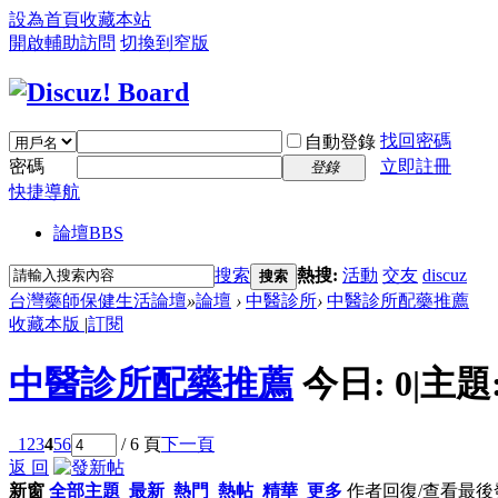
設為首頁
收藏本站
開啟輔助訪問
切換到窄版
找回密碼
自動登錄
密碼
立即註冊
登錄
快捷導航
論壇
BBS
搜索
熱搜:
活動
交友
discuz
搜索
台灣藥師保健生活論壇
»
論壇
›
中醫診所
›
中醫診所配藥推薦
收藏本版
|
訂閱
中醫診所配藥推薦
今日:
0
|
主題
1
2
3
4
5
6
/ 6 頁
下一頁
返 回
新窗
全部主題
最新
熱門
熱帖
精華
更多
作者
回復/查看
最後