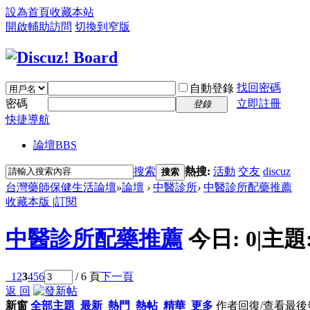
設為首頁
收藏本站
開啟輔助訪問
切換到窄版
找回密碼
自動登錄
密碼
立即註冊
登錄
快捷導航
論壇
BBS
搜索
熱搜:
活動
交友
discuz
搜索
台灣藥師保健生活論壇
»
論壇
›
中醫診所
›
中醫診所配藥推薦
收藏本版
|
訂閱
中醫診所配藥推薦
今日:
0
|
主題
1
2
3
4
5
6
/ 6 頁
下一頁
返 回
新窗
全部主題
最新
熱門
熱帖
精華
更多
作者
回復/查看
最後