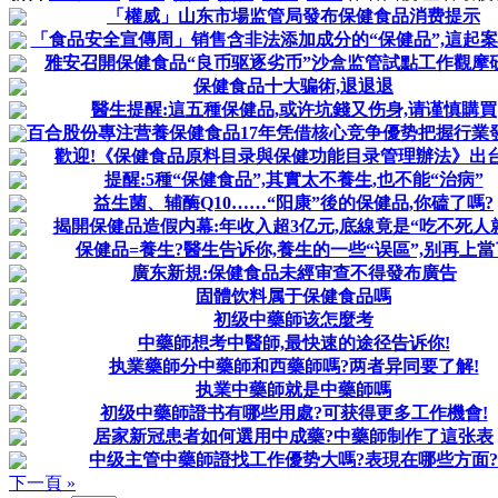
「權威」山东市場监管局發布保健食品消费提示
「食品安全宣傳周」销售含非法添加成分的“保健品”,這起案
雅安召開保健食品“良币驱逐劣币”沙盒监管試點工作觀摩
保健食品十大骗術,退退退
醫生提醒:這五種保健品,或许坑錢又伤身,请谨慎購買
百合股份專注营養保健食品17年凭借核心竞争優势把握行業
歡迎!《保健食品原料目录與保健功能目录管理辦法》出台
提醒:5種“保健食品”,其實太不養生,也不能“治病”
益生菌、辅酶Q10……“阳康”後的保健品,你磕了嗎?
揭開保健品造假内幕:年收入超3亿元,底線竟是“吃不死人
保健品=養生?醫生告诉你,養生的一些“误區”,别再上當
廣东新規:保健食品未經审查不得發布廣告
固體饮料属于保健食品嗎
初级中藥師该怎麼考
中藥師想考中醫師,最快速的途径告诉你!
执業藥師分中藥師和西藥師嗎?两者异同要了解!
执業中藥師就是中藥師嗎
初级中藥師證书有哪些用處?可获得更多工作機會!
居家新冠患者如何選用中成藥?中藥師制作了這张表
中级主管中藥師證找工作優势大嗎?表現在哪些方面?
下一頁 »