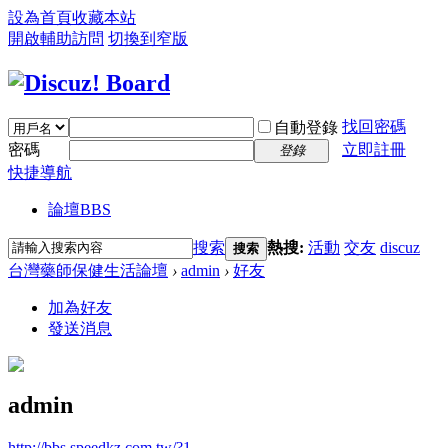
設為首頁
收藏本站
開啟輔助訪問
切換到窄版
找回密碼
自動登錄
密碼
立即註冊
登錄
快捷導航
論壇
BBS
搜索
熱搜:
活動
交友
discuz
搜索
台灣藥師保健生活論壇
›
admin
›
好友
加為好友
發送消息
admin
http://bbs.speedkz.com.tw/?1