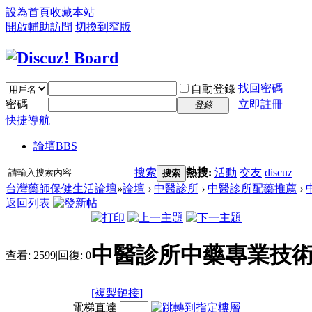
設為首頁
收藏本站
開啟輔助訪問
切換到窄版
找回密碼
自動登錄
密碼
立即註冊
登錄
快捷導航
論壇
BBS
搜索
熱搜:
活動
交友
discuz
搜索
台灣藥師保健生活論壇
»
論壇
›
中醫診所
›
中醫診所配藥推薦
›
返回列表
中醫診所中藥專業技
查看:
2599
|
回復:
0
[複製鏈接]
電梯直達