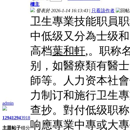
樓主
發表於 2026-1-14 16:13:43
|
只看該作者
卫生專業技能职員职
中低级又分為士级和
高档
葉和軒
,。职称
别，如醫療類有醫士
師等。人力资本社會
力制订和施行卫生專
admin
查抄。對付低级职称
1294
1294
3918
响應專業中專或大專
主題
帖子
積分