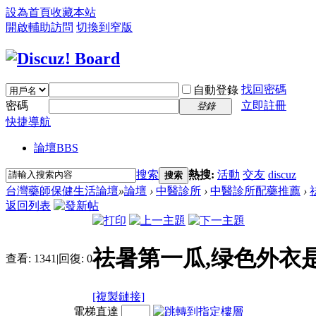
設為首頁
收藏本站
開啟輔助訪問
切換到窄版
找回密碼
自動登錄
密碼
立即註冊
登錄
快捷導航
論壇
BBS
搜索
熱搜:
活動
交友
discuz
搜索
台灣藥師保健生活論壇
»
論壇
›
中醫診所
›
中醫診所配藥推薦
›
返回列表
祛暑第一瓜,绿色外衣
查看:
1341
|
回復:
0
[複製鏈接]
電梯直達