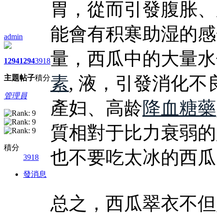
胃，從而引發腹胀、
能會有积寒助湿的感
admin
量，西瓜中的大量水
1294
1294
3918
素
, 液，引發消化
主題
帖子
積分
管理員
產妇、高龄
降血糖藥
質相對于比力衰弱的
積分
也不要吃太冰的西瓜
3918
發消息
总之，西瓜翠衣不但